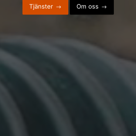
Tjänster
Om oss
$
$